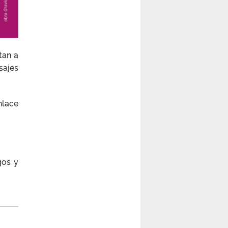
tan a
sajes
nlace
gos y