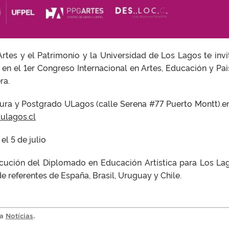
 Artes y el Patrimonio y la Universidad de Los Lagos te invi
n el 1er Congreso Internacional en Artes, Educación y Pai
ra.
tura y Postgrado ULagos (calle Serena #77 Puerto Montt).e
ulagos.cl
l 5 de julio
ecución del Diplomado en Educación Artística para Los La
e referentes de España, Brasil, Uruguay y Chile.
ia
Notícias
.