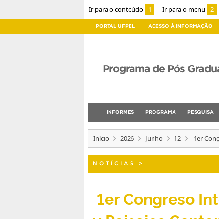
Ir para o conteúdo
1
Ir para o menu
2
PORTAL UFPEL
ACESSO À INFORMAÇÃO
Programa de Pós Gradu
INFORMES
PROGRAMA
PESQUISA
Início
2026
Junho
12
1er Cong
NOTÍCIAS
>
1er Congreso Int