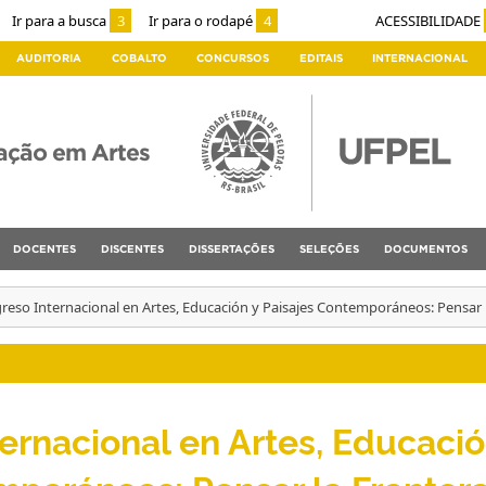
Ir para a busca
3
Ir para o rodapé
4
ACESSIBILIDADE
AUDITORIA
COBALTO
CONCURSOS
EDITAIS
INTERNACIONAL
ação em Artes
DOCENTES
DISCENTES
DISSERTAÇÕES
SELEÇÕES
DOCUMENTOS
reso Internacional en Artes, Educación y Paisajes Contemporáneos: Pensar l
ernacional en Artes, Educaci