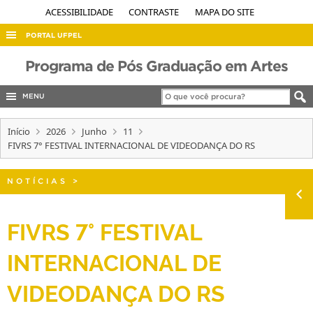
ACESSIBILIDADE
CONTRASTE
MAPA DO SITE
PORTAL UFPEL
ACESSO À INFORMAÇÃO
Programa de Pós Graduação em Artes
AUDITORIA
MENU
COBALTO
Início
2026
Junho
11
CONCURSOS
FIVRS 7° FESTIVAL INTERNACIONAL DE VIDEODANÇA DO RS
EDITAIS
INTERNACIONAL
NOTÍCIAS
>
OUVIDORIA
FIVRS 7° FESTIVAL
PORTARIAS
TELEFONES
INTERNACIONAL DE
VIDEODANÇA DO RS