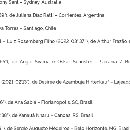
ony Sant – Sydney, Australia
9”), de Juliana Díaz Ratti – Corrientes, Argentina
va Torres – Santiago, Chile
 – Luiz Rosemberg Filho (2022, 03′ 37″), de Arthur Frazão e
5”), de Angie Siveria e Oskar Schuster – Ucrânia / Be
(2021, 02’13”), de Desirée de Azambuja Hirtenkauf – Lajeado
6”), de Ana Sabiá – Florianópolis, SC, Brasil
02’38”), de Kanauã Nharu – Canoas, RS, Brasil
), de Sergio Augusto Medeiros – Belo Horizonte, MG, Brasi