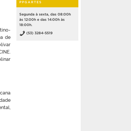
PPGARTES
Segunda à sexta, das 08:00h
às 12:00h e das 14:00h às
18:00h.
tino-
(53) 3284-5519
ea de
lívar
CINE.
linar
cana
idade
ntal,