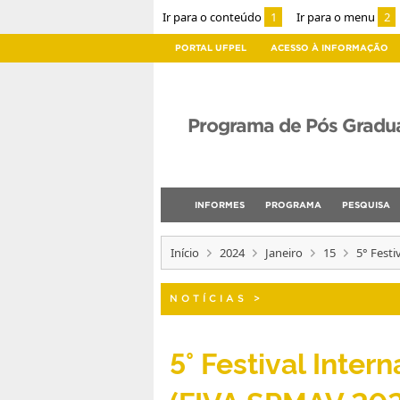
Ir para o conteúdo
1
Ir para o menu
2
PORTAL UFPEL
ACESSO À INFORMAÇÃO
Programa de Pós Gradu
INFORMES
PROGRAMA
PESQUISA
Início
2024
Janeiro
15
5° Fest
NOTÍCIAS
>
5° Festival Inte