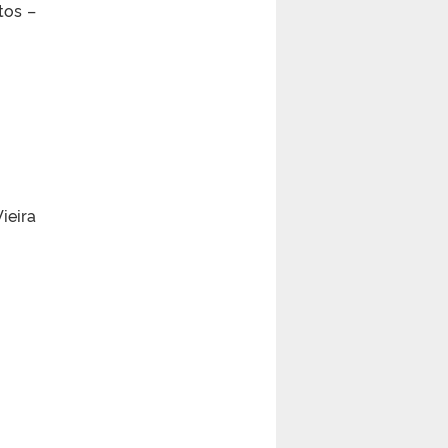
tos –
ieira