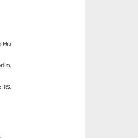
 Mili
rlim,
, RS,
l