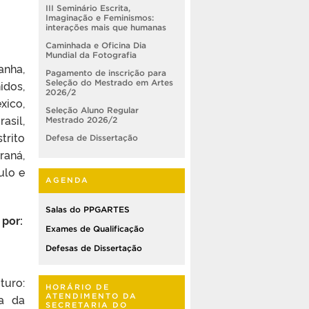
III Seminário Escrita,
Imaginação e Feminismos:
interações mais que humanas
Caminhada e Oficina Dia
Mundial da Fotografia
anha,
Pagamento de inscrição para
idos,
Seleção do Mestrado em Artes
2026/2
xico,
Seleção Aluno Regular
asil,
Mestrado 2026/2
trito
Defesa de Dissertação
raná,
ulo e
AGENDA
Salas do PPGARTES
 por:
Exames de Qualificação
Defesas de Dissertação
turo:
HORÁRIO DE
ia da
ATENDIMENTO DA
SECRETARIA DO