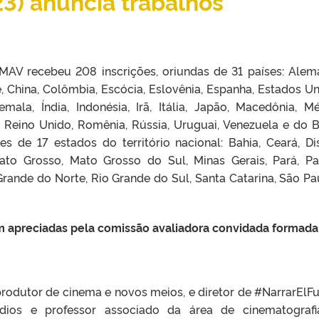
3) anuncia trabalhos
MAV recebeu 208 inscrições, oriundas de 31 países: Alem
le, China, Colômbia, Escócia, Eslovênia, Espanha, Estados Un
mala, Índia, Indonésia, Irã, Itália, Japão, Macedônia, Mé
, Reino Unido, Romênia, Rússia, Uruguai, Venezuela e do Br
 de 17 estados do território nacional: Bahia, Ceará, Dis
 Mato Grosso, Mato Grosso do Sul, Minas Gerais, Pará, Pa
rande do Norte, Rio Grande do Sul, Santa Catarina, São Pa
 apreciadas pela comissão avaliadora convidada formada
e produtor de cinema e novos meios, e diretor de #NarrarElFu
dios e professor associado da área de cinematograf