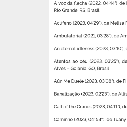
A voz da flecha (2022, 04’44”), de
Rio Grande, RS, Brasil
Acúfeno (2023, 04’29”), de Melisa
Ambulatorial (2021, 03’28”), de A
An eternal idleness (2023, 03’10’),
Atentos ao céu (2023, 03’25”), d
Alves – Goiânia, GO, Brasil
Aún Me Duele (2023, 03’08”), de F
Banalização (2023, 02’23”), de Alli
Call of the Cranes (2023, 04’11”), d
Caminho (2023, 04′ 58″), de Tuany O