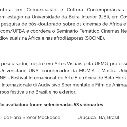
doutora em Comunicação e Cultura Contemporâneas 
m estágio na Universidade da Beira Interior (UBI), em Cov
 pesquisa de pós-doutorado sobre os cinemas de África e
scom/UFBA e coordena o Seminário Temático Cinemas Ne
udiovisuais na África e nas afrodiásporas (SOCINE).
e pesquisador, mestre em Artes Visuais pela UFMG, profess
Universitário UNA, coordenador da MUMIA – Mostra Udi
 – Festival Internacional de Arte Eletrônica de Belo Horiz
Internazionale di Audivisivo Sperimentale e Film de Anima
rsos festivais no Brasil e no exterior.
são avaliadora foram selecionadas 53 videoartes
01’18”), de Hana Brener Mockdece – Uruçuca, BA, Bras