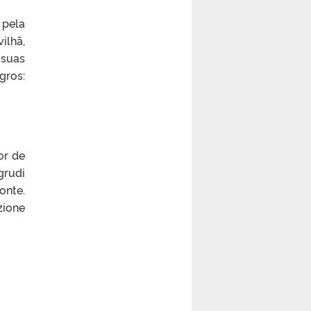
pela
ilhã,
 suas
gros:
or de
grudi
onte.
zione
il