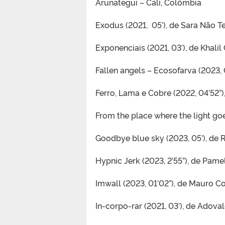
Arunategui – Cali, Colômbia
Exodus (2021, 05′), de Sara Não T
Exponenciais (2021, 03′), de Khalil 
Fallen angels – Ecosofarva (2023, 
Ferro, Lama e Cobre (2022, 04’52”)
From the place where the light goe
Goodbye blue sky (2023, 05′), de
Hypnic Jerk (2023, 2’55”), de Pam
Imwall (2023, 01’02”), de Mauro 
In-corpo-rar (2021, 03′), de Adovale