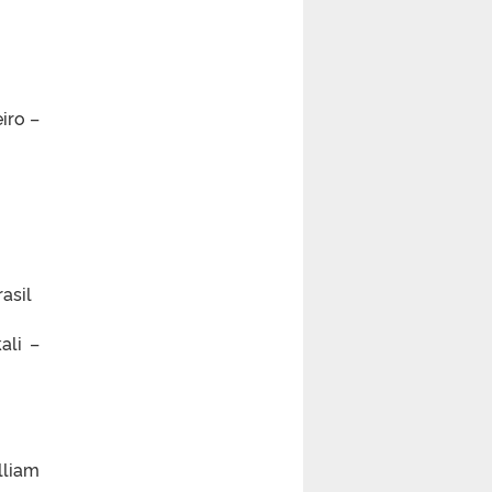
iro –
asil
ali –
lliam