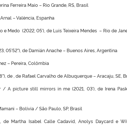
erina Ferreira Maio – Rio Grande, RS, Brasil
 Arnal – València, Espanha
 e Medo (2022, 05′), de Luis Teixeira Mendes – Rio de Jane
23, 05’52”), de Damián Anache – Buenos Aires, Argentina
inez – Pereira, Colômbia
8”), de , de Rafael Carvalho de Albuquerque – Aracaju, SE, Br
 / A picture still mirrors in me (2021, 03′), de Irena Pask
Mamani – Bolívia / São Paulo, SP, Brasil
8”), de Martha Isabel Calle Cadavid, Anolys Daycard e Wi