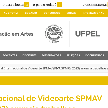
Ir para a busca
3
Ir para o rodapé
4
ACESSIBILIDADE
AUDITORIA
COBALTO
CONCURSOS
EDITAIS
INTERNACIONAL
ação em Artes
DOCENTES
DISCENTES
DISSERTAÇÕES
SELEÇÕES
DOCUMENTOS
ival Internacional de Videoarte SPMAV (FIVA SPMAV 2023) anuncia trabalhos 
rnacional de Videoarte SPMAV