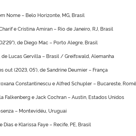
em Nome – Belo Horizonte, MG, Brasil
Charif e Cristina Amiran – Rio de Janeiro, RJ, Brasil
02’29”), de Diego Mac – Porto Alegre, Brasil
, de Lucas Gervilla – Brasil / Greifswald, Alemanha
s out (2023, 05′), de Sandrine Deumier – França
 Roxana Constantinescu e Alfred Schupler – Bucareste, Romê
ela Falkenberg e Jack Cochran – Austin, Estados Unidos
Cosenza – Montevidéu, Uruguai
 Dias e Klarissa Faye – Recife, PE, Brasil