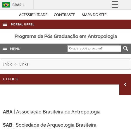
BRASIL
Simplifique!
ACESSIBILIDADE
CONTRASTE
MAPA DO SITE
Comunica BR
PORTAL UFPEL
Participe
ACESSO À INFORMAÇÃO
Programa de Pós Graduação em Antropologia
Acesso à informação
AUDITORIA
MENU
Legislação
COBALTO
Canais
Início
Links
CONCURSOS
EDITAIS
LINKS
INTERNACIONAL
OUVIDORIA
PORTARIAS
ABA
| Associação Brasileira de Antropologia
TELEFONES
SAB
| Sociedade de Arqueologia Brasileira