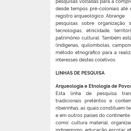
pesquisas voltadas para a compr
desde tempos pré-coloniais até 
registro arqueológico. Abrange
pesquisas sobre organização so
tecnologias, etnicidade, territó
patrimônio cultural. Também est
(indígenas, quilombolas, campon
método etnográfico para a reali
interesses destes coletivos.
LINHAS DE PESQUISA
Arqueologia e Etnologia de Povo
Esta linha de pesquisa tra
tradicionais pretéritos e cont
ribeirinhas, as quais constituem t
e em outros países do continente
como: cultura material, organizaçã
indigenismo, educação escolar, et