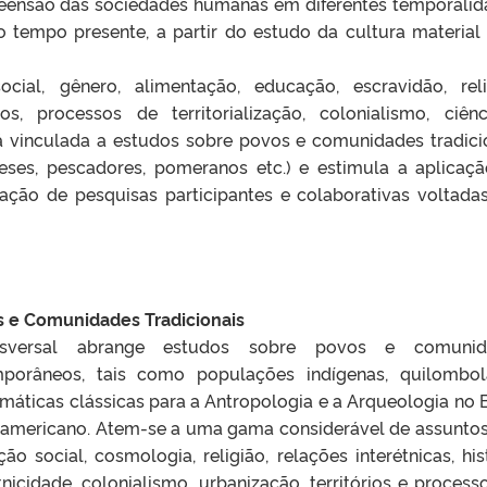
eensão das sociedades humanas em diferentes temporalid
o tempo presente, a partir do estudo da cultura material
cial, gênero, alimentação, educação, escravidão, reli
rios, processos de territorialização, colonialismo, ciên
á vinculada a estudos sobre povos e comunidades tradici
eses, pescadores, pomeranos etc.) e estimula a aplicaç
zação de pesquisas participantes e colaborativas voltada
s e Comunidades Tradicionais
nsversal abrange estudos sobre povos e comunid
emporâneos, tais como populações indígenas, quilombo
emáticas clássicas para a Antropologia e a Arqueologia no B
 americano. Atem-se a uma gama considerável de assuntos,
o social, cosmologia, religião, relações interétnicas, hist
nicidade, colonialismo, urbanização, territórios e process