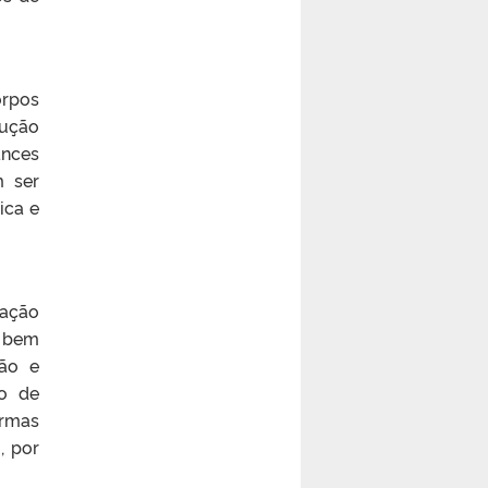
orpos
dução
ances
m ser
ica e
mação
, bem
ção e
to de
ormas
, por