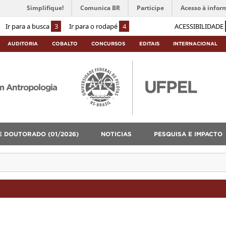
Simplifique!
Comunica BR
Participe
Acesso à infor
Ir para a busca
3
Ir para o rodapé
4
ACESSIBILIDADE
AUDITORIA
COBALTO
CONCURSOS
EDITAIS
INTERNACIONAL
m Antropologia
E DOUTORADO (01/2026)
NOTICIAS
PESQUISA E IMPACTO