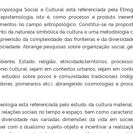
pologia Social e Cultural está referenciada pela Etnogr
pistemologia, isto é, como processo e produto ineren
imentos no campo antropológico. Constitui-se na propos
to da natureza simbólica da cultura e uma metodologia 
preensão da complexidade, das fronteiras e da diversidad
ociedade. Abrange pesquisas sobre organização social, gê
nte, Estado, religião, etnicidade,territórios, process
imônio cultural, sejam em contextos urbanos, sejam em cont
 estudos sobre povos e comunidades tradicionais (indíg
dores, pomeranos etc.), abrangendo cosmologias e proc
ologia está referenciada pelo estudo da cultura material
s relações sociais no tempo e espaço, bem como caracteri
a diversidade nas variadas dimensões da vida em socie
er com o dualismo sujeito-objeto e incentivar a realizaç