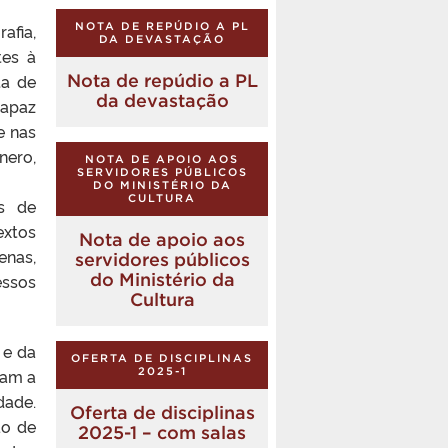
afia,
NOTA DE REPÚDIO A PL
DA DEVASTAÇÃO
tes à
ta de
Nota de repúdio a PL
da devastação
capaz
e nas
nero,
NOTA DE APOIO AOS
SERVIDORES PÚBLICOS
DO MINISTÉRIO DA
CULTURA
os de
extos
Nota de apoio aos
enas,
servidores públicos
do Ministério da
essos
Cultura
 e da
OFERTA DE DISCIPLINAS
zam a
2025-1
dade.
Oferta de disciplinas
ão de
2025-1 – com salas