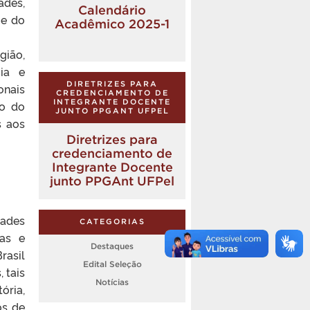
ades,
Calendário
 e do
Acadêmico 2025-1
gião,
cia e
DIRETRIZES PARA
onais
CREDENCIAMENTO DE
INTEGRANTE DOCENTE
ão do
JUNTO PPGANT UFPEL
s aos
Diretrizes para
credenciamento de
Integrante Docente
junto PPGAnt UFPel
ades
CATEGORIAS
las e
Destaques
rasil
Edital Seleção
 tais
Notícias
ória,
os de