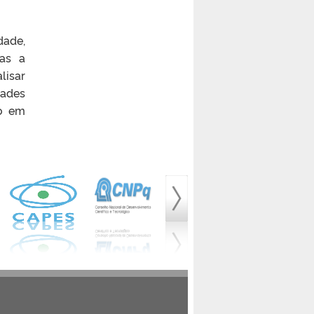
dade,
das a
lisar
dades
ão em