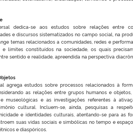
ce
ersal dedica-se aos estudos sobre relações entre c
dades e discursos sistematizados no campo social, na pro
range temas relacionados a comunidades, redes e perform
 e limites constituídos na sociedade, os quais precisa
ntre sentido e realidade, apreendida na perspectiva diacrôn
Objetos
rsal agrega estudos sobre processos relacionados à for
onsiderando as relações entre grupos humanos e objetos
e museológicas e as investigações referentes à ativa
imônio cultural. Incluem-se, ainda, pesquisas a respei
tnicidade e identidades culturais, atentando-se para as f
troem suas vidas sociais e simbólicas no tempo e espaço
tnicos e diaspóricos.