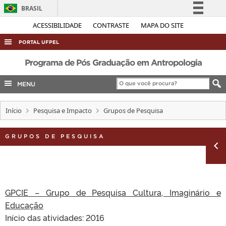
BRASIL
Simplifique!
ACESSIBILIDADE
CONTRASTE
MAPA DO SITE
Comunica BR
PORTAL UFPEL
Participe
ACESSO À INFORMAÇÃO
Programa de Pós Graduação em Antropologia
Acesso à informação
AUDITORIA
MENU
Legislação
COBALTO
Canais
Início
Pesquisa e Impacto
Grupos de Pesquisa
CONCURSOS
EDITAIS
GRUPOS DE PESQUISA
INTERNACIONAL
OUVIDORIA
PORTARIAS
GPCIE – Grupo de Pesquisa Cultura, Imaginário e
TELEFONES
Educação
Início das atividades: 2016