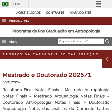
BRASIL
Simplifique!
ACESSIBILIDADE
CONTRASTE
MAPA DO SITE
Comunica BR
PORTAL UFPEL
Participe
ACESSO À INFORMAÇÃO
Programa de Pós Graduação em Antropologia
Acesso à informação
AUDITORIA
MENU
Legislação
COBALTO
Canais
ARQUIVO DA CATEGORIA EDITAL SELEÇÃO
CONCURSOS
EDITAIS
Mestrado e Doutorado 2025/1
INTERNACIONAL
OUVIDORIA
05/11/2024
Resultado Final: Notas Finais – Mestrado Antropologia
PORTARIAS
Notas Finais – Mestrado Arqueologia Notas Finais –
TELEFONES
Doutorado Antropologia Notas Finais – Doutorado
Arqueologia Notas das análises do Currículo Lattes: