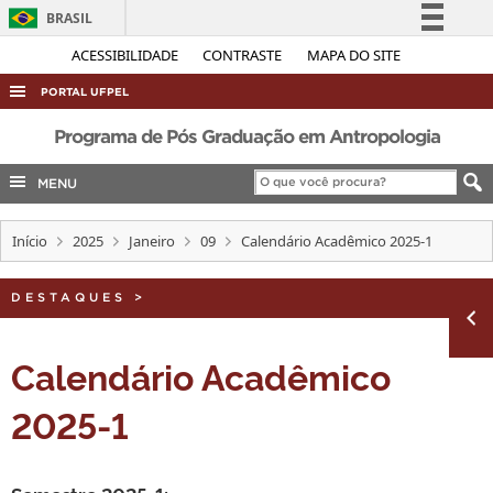
BRASIL
Simplifique!
ACESSIBILIDADE
CONTRASTE
MAPA DO SITE
Comunica BR
PORTAL UFPEL
Participe
ACESSO À INFORMAÇÃO
Programa de Pós Graduação em Antropologia
Acesso à informação
AUDITORIA
MENU
Legislação
COBALTO
Canais
Início
2025
Janeiro
09
Calendário Acadêmico 2025-1
CONCURSOS
EDITAIS
DESTAQUES
>
INTERNACIONAL
OUVIDORIA
Calendário Acadêmico
PORTARIAS
2025-1
TELEFONES