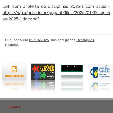
Link com a oferta de disciplinas 2025-1 com salas –
https://wp.ufpel.edu.br/ppgant/files/2025/01/Disciplin
as-2025-1.docx.pdf
.
Publicado
em
09/01/2025
, nas categorias
Destaques
,
Notícias
.
PPGANT