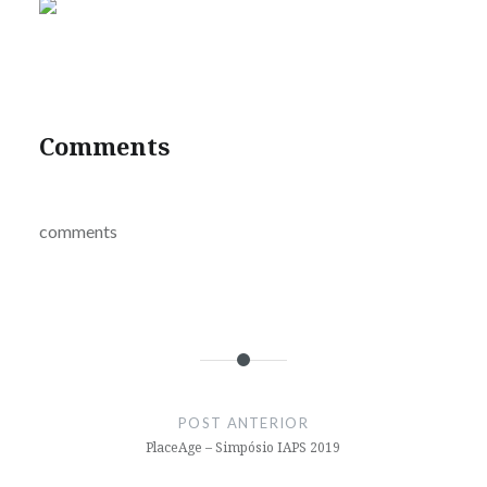
Comments
comments
Navegação
de
POST ANTERIOR
Post
PlaceAge – Simpósio IAPS 2019