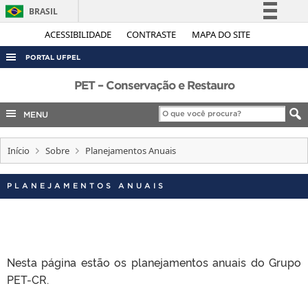
BRASIL
Simplifique!
ACESSIBILIDADE
CONTRASTE
MAPA DO SITE
Comunica BR
PORTAL UFPEL
Participe
ACESSO À INFORMAÇÃO
PET – Conservação e Restauro
Acesso à informação
AUDITORIA
MENU
Legislação
COBALTO
Canais
Início
Sobre
Planejamentos Anuais
CONCURSOS
EDITAIS
PLANEJAMENTOS ANUAIS
INTERNACIONAL
OUVIDORIA
PORTARIAS
Nesta página estão os planejamentos anuais do Grupo
TELEFONES
PET-CR.