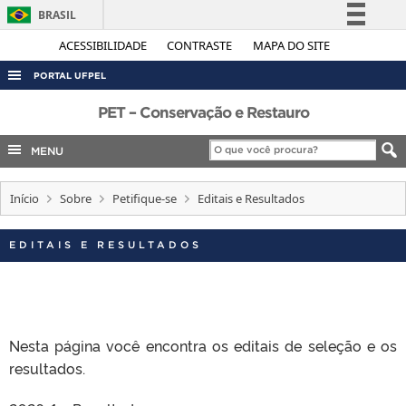
BRASIL
Simplifique!
ACESSIBILIDADE
CONTRASTE
MAPA DO SITE
Comunica BR
PORTAL UFPEL
Participe
ACESSO À INFORMAÇÃO
PET – Conservação e Restauro
Acesso à informação
AUDITORIA
MENU
Legislação
COBALTO
Canais
Início
Sobre
Petifique-se
Editais e Resultados
CONCURSOS
EDITAIS
EDITAIS E RESULTADOS
INTERNACIONAL
OUVIDORIA
PORTARIAS
Nesta página você encontra os editais de seleção e os
TELEFONES
resultados.