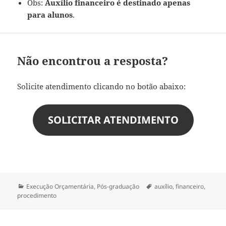
Obs:
Auxílio financeiro é destinado apenas
para alunos
.
Não encontrou a resposta?
Solicite atendimento clicando no botão abaixo:
SOLICITAR ATENDIMENTO
Categorias
Tags
Execução Orçamentária
,
Pós-graduação
auxílio
,
financeiro
,
procedimento