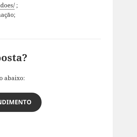
idoes/
;
mação;
posta?
o abaixo:
ENDIMENTO