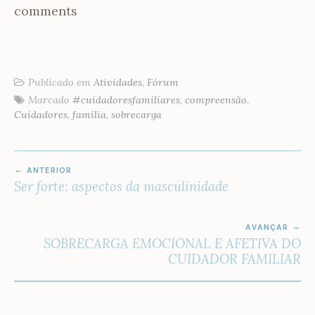
comments
Publicado em
Atividades
,
Fórum
Marcado
#cuidadoresfamiliares
,
compreensão
,
Cuidadores
,
família
,
sobrecarga
NAVEGAÇÃO
ANTERIOR
DE
Ser forte: aspectos da masculinidade
POST
AVANÇAR
SOBRECARGA EMOCIONAL E AFETIVA DO
CUIDADOR FAMILIAR