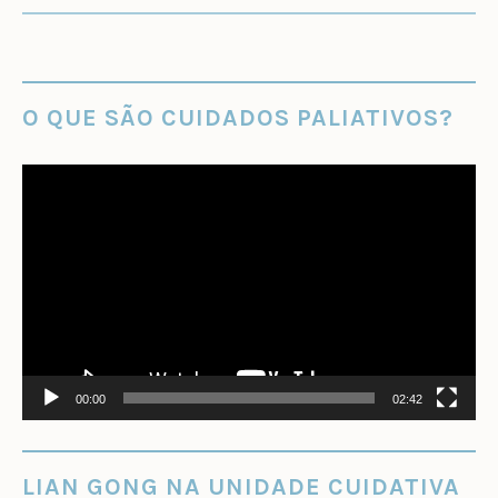
O QUE SÃO CUIDADOS PALIATIVOS?
Tocador
de
vídeo
00:00
02:42
LIAN GONG NA UNIDADE CUIDATIVA