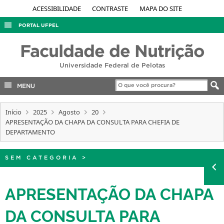
ACESSIBILIDADE
CONTRASTE
MAPA DO SITE
PORTAL UFPEL
ACESSO À INFORMAÇÃO
Faculdade de Nutrição
AUDITORIA
Universidade Federal de Pelotas
COBALTO
MENU
CONCURSOS
Início
EDITAIS
2025
Agosto
20
APRESENTAÇÃO DA CHAPA DA CONSULTA PARA CHEFIA DE
INTERNACIONAL
DEPARTAMENTO
OUVIDORIA
SEM CATEGORIA
>
PORTARIAS
TELEFONES
APRESENTAÇÃO DA CHAPA
DA CONSULTA PARA