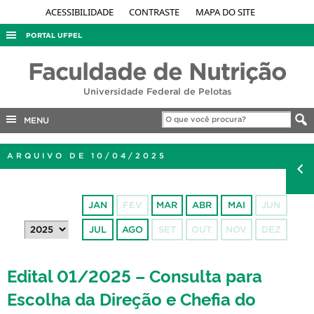
ACESSIBILIDADE
CONTRASTE
MAPA DO SITE
PORTAL UFPEL
ACESSO À INFORMAÇÃO
Faculdade de Nutrição
AUDITORIA
Universidade Federal de Pelotas
COBALTO
MENU
CONCURSOS
EDITAIS
ARQUIVO DE 10/04/2025
INTERNACIONAL
OUVIDORIA
JAN
FEV
MAR
ABR
MAI
JUN
PORTARIAS
JUL
AGO
SET
OUT
NOV
DEZ
TELEFONES
Edital 01/2025 – Consulta para
Escolha da Direção e Chefia do