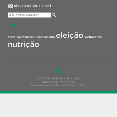
clique para ver o e-mail
TAGS
eleição
chefe
coordenação
departamento
gastronomia
nutrição
©2026 Faculdade de Nutrição.
Criado com
WordPress
.
Tema desenvolvido por
SGTIC / UFPel
.