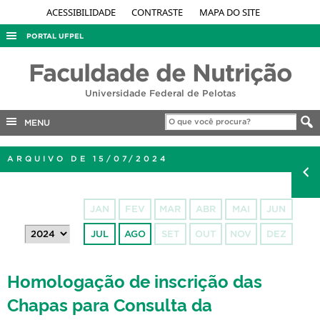
ACESSIBILIDADE
CONTRASTE
MAPA DO SITE
PORTAL UFPEL
ACESSO À INFORMAÇÃO
Faculdade de Nutrição
AUDITORIA
Universidade Federal de Pelotas
COBALTO
MENU
CONCURSOS
EDITAIS
ARQUIVO DE 15/07/2024
INTERNACIONAL
OUVIDORIA
JAN
FEV
MAR
ABR
MAI
JUN
PORTARIAS
JUL
AGO
SET
OUT
NOV
DEZ
TELEFONES
Homologação de inscrição das
Chapas para Consulta da