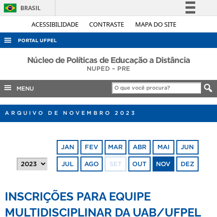
BRASIL
Simplifique!
ACESSIBILIDADE
CONTRASTE
MAPA DO SITE
Comunica BR
PORTAL UFPEL
Participe
ACESSO À INFORMAÇÃO
Núcleo de Políticas de Educação a Distância
Acesso à informação
NUPED – PRE
AUDITORIA
Legislação
MENU
COBALTO
Canais
CONCURSOS
ARQUIVO DE NOVEMBRO 2023
EDITAIS
INTERNACIONAL
JAN
FEV
MAR
ABR
MAI
JUN
OUVIDORIA
JUL
AGO
SET
OUT
NOV
DEZ
PORTARIAS
TELEFONES
INSCRIÇÕES PARA EQUIPE
MULTIDISCIPLINAR DA UAB/UFPEL