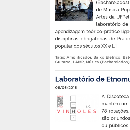
(Bacharelados
de Música Popu
Artes da UFPel
laboratório de
apendizagem teórico-prático lig
disciplinas obrigatórias de Práti
popular dos séculos XX e […]
Tags:
Amplificador
,
Baixo Elétrico
,
Bat
Guitarra
,
LAMP
,
Música (Bacharelados)
Laboratório de Etnom
06/06/2016
A Discoteca
mantém um ac
78 rotações, 
são oriundos
ou públicos 