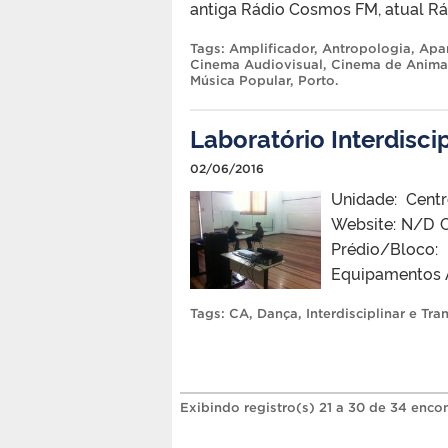
antiga Rádio Cosmos FM, atual Rá
Tags:
Amplificador
,
Antropologia
,
Apa
Cinema Audiovisual
,
Cinema de Anim
Música Popular
,
Porto
.
Laboratório Interdiscip
02/06/2016
Unidade: Centr
Website: N/D 
Prédio/Bloco:
Equipamentos A
Tags:
CA
,
Dança
,
Interdisciplinar e Tra
Exibindo registro(s) 21 a 30 de 34 enco