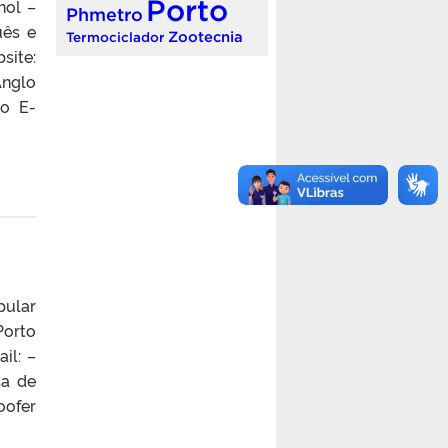
Porto
hol –
Phmetro
uês e
Zootecnia
Termociclador
site:
nglo
to E-
pular
Porto
il: –
sa de
oofer