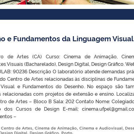
ho e Fundamentos da Linguagem Visual
tro de Artes (CA) Curso: Cinema de Animação, Cine
es Visuais (Bacharelado), Design Digital, Design Gráfico. Web
AB: 90236 Descrição O laboratório atende demandas prá
 do Centro de Artes relacionadas às disciplinas de Fundam
 Visual e Fundamentos do Desenho. No espaço são ta
s relacionadas com projetos de extensão e ensino. Locali
tro de Artes – Bloco B Sala: 202 Contato Nome: Colegiad
 dos Cursos de Design E-mail: cinema.ufpel@gmail.c
entos –
,
Centro de Artes
,
Cinema de Animação
,
Cinema e Audiovisual
,
Des
Design Digital
,
Design Gráfico
,
Porto
.