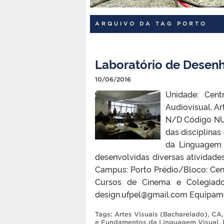
ARQUIVO DA TAG PORTO
Laboratório de Desen
10/06/2016
Unidade: Cen
Audiovisual, Art
N/D Código NUL
das disciplinas
da Linguagem
desenvolvidas diversas atividade
Campus: Porto Prédio/Bloco: Cen
Cursos de Cinema e Colegiado
design.ufpel@gmail.com Equipam
Tags:
Artes Visuais (Bacharelado)
,
CA
e Fundamentos da Linguagem Visual
,