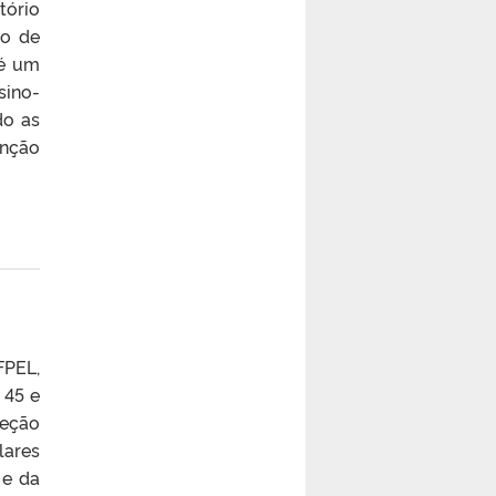
tório
ro de
 é um
sino-
do as
anção
FPEL,
 45 e
leção
lares
 e da