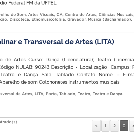
dio Federal FM da UFPEL.
relho de Som
,
Artes Visuais
,
CA
,
Centro de Artes
,
Ciências Musicais
ação
,
Discoteca
,
Etnomusicologia
,
Gravador
,
Música (Bacharelado)
,
linar e Transversal de Artes (LITA)
o de Artes Curso: Dança (Licenciatura); Teatro (Licencia
Código NULAB: 90243 Descrição -. Localização Campus: 
 Teatro e Dança Sala: Tablado Contato Nome: – E-ma
parelho de som Colchonetes Instrumentos musicais
nsversal de Artes
,
LITA
,
Porto
,
Tablado
,
Teatro
,
Teatro e Dança
.
ntrado(s).
<
1
2
3