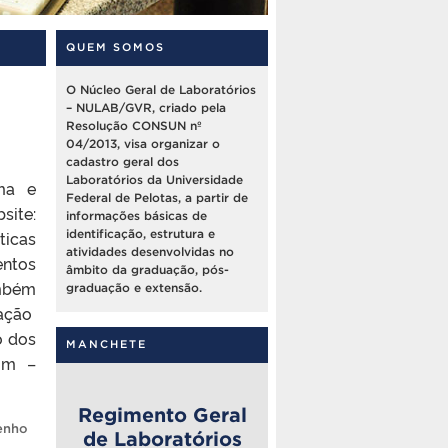
QUEM SOMOS
O Núcleo Geral de Laboratórios
– NULAB/GVR, criado pela
Resolução CONSUN nº
04/2013, visa organizar o
cadastro geral dos
Laboratórios da Universidade
ma e
Federal de Pelotas, a partir de
site:
informações básicas de
ticas
identificação, estrutura e
atividades desenvolvidas no
entos
âmbito da graduação, pós-
mbém
graduação e extensão.
zação
o dos
MANCHETE
om –
Regimento Geral
enho
de Laboratórios