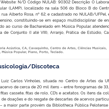
) Website: N/D Código NULAB: 90302 Descrição O Labora
lar (LAMP), localizado na sala 506 do Bloco B do Cent
, rua Alberto Rosa, nº 62, e cadastrado no NULAB/UFPel,
 ensino, constituindo-se em espaço multidisciplinar de en
ado ao curso de Bacharelado em Música Popular, atenden
ca de Conjunto (I até VIII), Arranjo, Prática de Estúdio, C
eria Acústica
,
CA
,
Cavaquinho
,
Centro de Artes
,
Ciências Musicais
,
,
Música Popular
,
Piano
,
Porto
,
Teclado
.
usicologia/Discoteca
 Luiz Carlos Vinholes, situada no Centro de Artes da U
ervo de cerca de 20 mil itens – entre fonogramas de 33,
fitas cassete, fitas de rolo, CD’s e acetatos. Os itens da co
 de doações e do resgate de descartes de acervos particu
– a maior parte provém da Bibliotheca Pública Pelotense