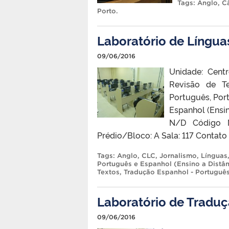
Tags:
Anglo
,
C
Porto
.
Laboratório de Língua
09/06/2016
Unidade: Cent
Revisão de Te
Português, Por
Espanhol (Ensin
N/D Código N
Prédio/Bloco: A Sala: 117 Conta
Tags:
Anglo
,
CLC
,
Jornalismo
,
Línguas
Português e Espanhol (Ensino a Distân
Textos
,
Tradução Espanhol - Portuguê
Laboratório de Tradu
09/06/2016