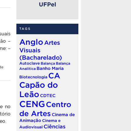
UFPel
TAGS
suais
ção –
Anglo
Artes
me: –
Visuais
(Bacharelado)
Autoclave
Balança
Balança
de
Banho Maria
Analitica
CA
Biotecnologia
Capão do
Leão
CDTEC
CENG
Centro
se no
de Artes
tório
Cinema de
eo.
Animação
Cinema e
Ciências
Audiovisual