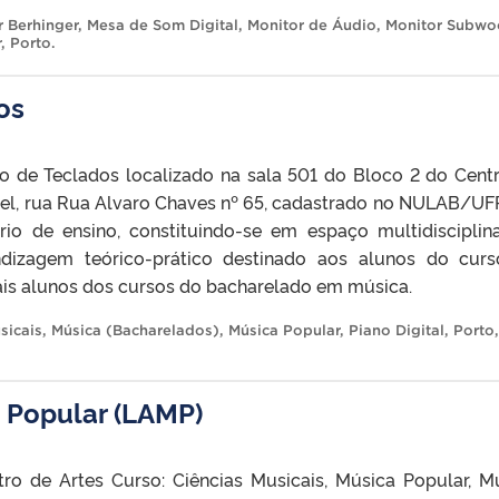
 Berhinger
,
Mesa de Som Digital
,
Monitor de Áudio
,
Monitor Subwo
r
,
Porto
.
os
o de Teclados localizado na sala 501 do Bloco 2 do Cent
el, rua Rua Alvaro Chaves nº 65, cadastrado no NULAB/UFP
rio de ensino, constituindo-se em espaço multidisciplin
ndizagem teórico-prático destinado aos alunos do cur
is alunos dos cursos do bacharelado em música.
sicais
,
Música (Bacharelados)
,
Música Popular
,
Piano Digital
,
Porto
,
 Popular (LAMP)
o de Artes Curso: Ciências Musicais, Música Popular, M