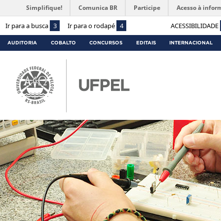
Simplifique!
Comunica BR
Participe
Acesso à infor
Ir para a busca
3
Ir para o rodapé
4
ACESSIBILIDADE
AUDITORIA
COBALTO
CONCURSOS
EDITAIS
INTERNACIONAL