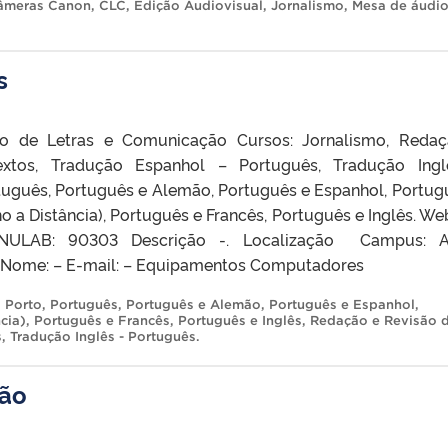
âmeras Canon
,
CLC
,
Edição Audiovisual
,
Jornalismo
,
Mesa de áudi
s
ro de Letras e Comunicação Cursos: Jornalismo, Reda
xtos, Tradução Espanhol – Português, Tradução Ing
tuguês, Português e Alemão, Português e Espanhol, Portug
o a Distância), Português e Francês, Português e Inglês. Web
ULAB: 90303 Descrição -. Localização Campus: A
to Nome: – E-mail: – Equipamentos Computadores
,
Porto
,
Português
,
Português e Alemão
,
Português e Espanhol
,
cia)
,
Português e Francês
,
Português e Inglês
,
Redação e Revisão 
s
,
Tradução Inglês - Português
.
ção