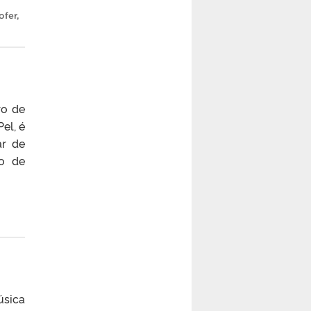
ofer
,
ro de
el, é
ar de
so de
úsica