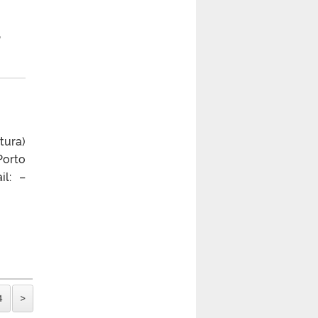
,
tura)
Porto
il: –
4
>