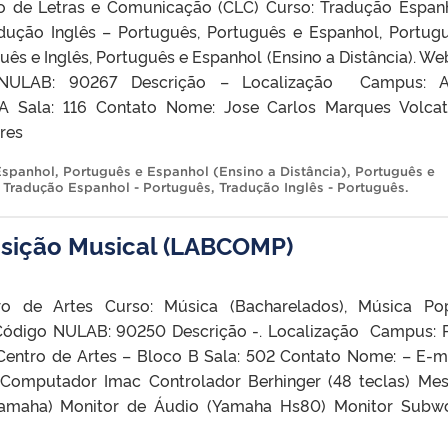
o de Letras e Comunicação (CLC) Curso: Tradução Espan
dução Inglês – Português, Português e Espanhol, Portug
uês e Inglês, Português e Espanhol (Ensino a Distância). Web
NULAB: 90267 Descrição – Localização Campus: A
 A Sala: 116 Contato Nome: Jose Carlos Marques Volca
res
Espanhol
,
Português e Espanhol (Ensino a Distância)
,
Português e
,
Tradução Espanhol - Português
,
Tradução Inglês - Português
.
sição Musical (LABCOMP)
ro de Artes Curso: Música (Bacharelados), Música Po
Código NULAB: 90250 Descrição -. Localização Campus: 
Centro de Artes – Bloco B Sala: 502 Contato Nome: – E-ma
Computador Imac Controlador Berhinger (48 teclas) Me
Yamaha) Monitor de Áudio (Yamaha Hs80) Monitor Subw