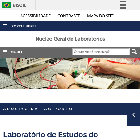
BRASIL
Simplifique!
ACESSIBILIDADE
CONTRASTE
MAPA DO SITE
Comunica BR
PORTAL UFPEL
Participe
ACESSO À INFORMAÇÃO
Núcleo Geral de Laboratórios
Acesso à informação
AUDITORIA
MENU
Legislação
COBALTO
Canais
CONCURSOS
EDITAIS
INTERNACIONAL
OUVIDORIA
ARQUIVO DA TAG PORTO
PORTARIAS
TELEFONES
Laboratório de Estudos do