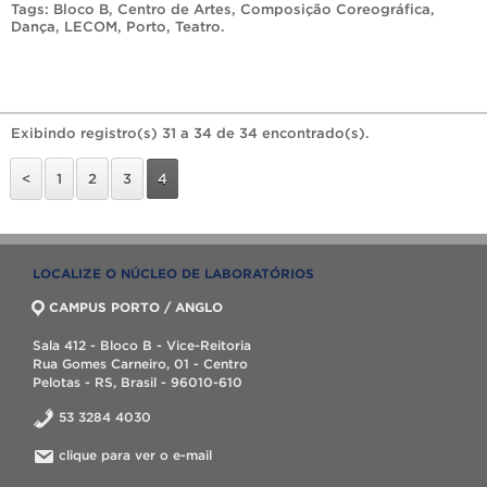
Tags:
Bloco B
,
Centro de Artes
,
Composição Coreográfica
,
Dança
,
LECOM
,
Porto
,
Teatro
.
Exibindo registro(s) 31 a 34 de 34 encontrado(s).
<
1
2
3
4
LOCALIZE O NÚCLEO DE LABORATÓRIOS
CAMPUS PORTO / ANGLO
Sala 412 - Bloco B - Vice-Reitoria
Rua Gomes Carneiro, 01 - Centro
Pelotas - RS, Brasil - 96010-610
53 3284 4030
clique para ver o e-mail