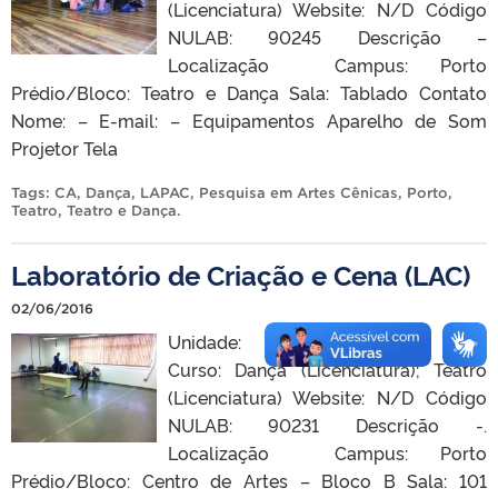
(Licenciatura) Website: N/D Código
NULAB: 90245 Descrição –
Localização Campus: Porto
Prédio/Bloco: Teatro e Dança Sala: Tablado Contato
Nome: – E-mail: – Equipamentos Aparelho de Som
Projetor Tela
Tags:
CA
,
Dança
,
LAPAC
,
Pesquisa em Artes Cênicas
,
Porto
,
Teatro
,
Teatro e Dança
.
Laboratório de Criação e Cena (LAC)
02/06/2016
Unidade: Centro de Artes
Curso: Dança (Licenciatura); Teatro
(Licenciatura) Website: N/D Código
NULAB: 90231 Descrição -.
Localização Campus: Porto
Prédio/Bloco: Centro de Artes – Bloco B Sala: 101