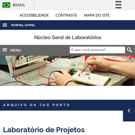
BRASIL
Simplifique!
ACESSIBILIDADE
CONTRASTE
MAPA DO SITE
Comunica BR
PORTAL UFPEL
Participe
ACESSO À INFORMAÇÃO
Núcleo Geral de Laboratórios
Acesso à informação
AUDITORIA
MENU
Legislação
COBALTO
Canais
CONCURSOS
EDITAIS
INTERNACIONAL
OUVIDORIA
ARQUIVO DA TAG PORTO
PORTARIAS
TELEFONES
Laboratório de Projetos