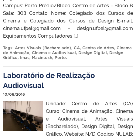
Campus: Porto Prédio/Bloco: Centro de Artes – Bloco B
Sala: 303 Contato Nome: Colegiado dos Cursos de
Cinema e Colegiado dos Cursos de Design E-mail:
cinema.ufpel@gmail.com – design.ufpel@gmail.com
Equipamentos Computadores […]
Tags:
Artes Visuais (Bacharelado)
,
CA
,
Centro de Artes
,
Cinema
de Animação
,
Cinema e Audiovisual
,
Design Digital
,
Design
Gráfico
,
Imac
,
Macintosh
,
Porto
.
Laboratório de Realização
Audiovisual
10/06/2016
Unidade: Centro de Artes (CA)
Curso: Cinema de Animação, Cinema
e Audiovisual, Artes Visuais
(Bacharelado), Design Digital, Design
Gráfico. Website: N/D Código NULAB: