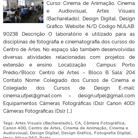
Curso: Cinema de Animação, Cinema
e Audiovisual, Artes Visuais
(Bacharelado), Design Digital, Design
Gráfico. Website: N/D Código NULAB:
90238 Descrição O laboratório é utilizado para as
disciplinas de fotografia e cinematografia dos cursos do
Centro de Artes. No espaço são também desenvolvidas
diversas atividades relacionadas com projetos de
extensão e ensino. Localização Campus: Porto
Prédio/Bloco: Centro de Artes – Bloco B Sala: 204
Contato Nome: Colegiado dos Cursos de Cinema e
Colegiado dos Cursos de Design E-mail:
cinema.ufpel@gmail.com – design.ufpel@gmail.com
Equipamentos Câmeras Fotográficas (Dslr Canon 40D)
Câmeras Fotográficas (Dslr […]
Tags:
Artes Visuais (Bacharelado)
,
CA
,
Câmera Fotográfica
,
Canon 40D
,
Centro de Artes
,
Cinema de Animação
,
Cinema e
Audiovisual
,
Design Digital
,
Design Gráfico
,
Fotografia Digital
,
Imac
,
Nikon D60
,
Porto
.