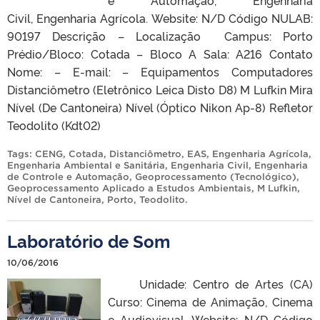
Civil, Engenharia Agrícola. Website: N/D Código NULAB:
90197 Descrição – Localização Campus: Porto
Prédio/Bloco: Cotada – Bloco A Sala: A216 Contato
Nome: – E-mail: – Equipamentos Computadores
Distanciômetro (Eletrônico Leica Disto D8) M Lufkin Mira
Nível (De Cantoneira) Nível (Óptico Nikon Ap-8) Refletor
Teodolito (Kdt02)
Tags:
CENG
,
Cotada
,
Distanciômetro
,
EAS
,
Engenharia Agrícola
,
Engenharia Ambiental e Sanitária
,
Engenharia Civil
,
Engenharia
de Controle e Automação
,
Geoprocessamento (Tecnológico)
,
Geoprocessamento Aplicado a Estudos Ambientais
,
M Lufkin
,
Nível de Cantoneira
,
Porto
,
Teodolito
.
Laboratório de Som
10/06/2016
Unidade: Centro de Artes (CA)
Curso: Cinema de Animação, Cinema
e Audiovisual. Website: N/D Código