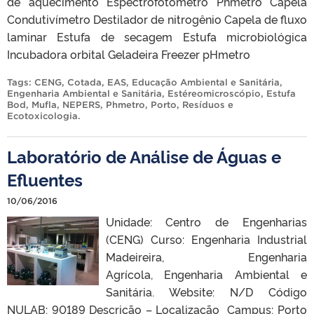
de aquecimento Espectrofotometro Phmetro Capela
Condutivímetro Destilador de nitrogênio Capela de fluxo
laminar Estufa de secagem Estufa microbiológica
Incubadora orbital Geladeira Freezer pHmetro
Tags:
CENG
,
Cotada
,
EAS
,
Educação Ambiental e Sanitária
,
Engenharia Ambiental e Sanitária
,
Estéreomicroscópio
,
Estufa
Bod
,
Mufla
,
NEPERS
,
Phmetro
,
Porto
,
Resíduos e
Ecotoxicologia
.
Laboratório de Análise de Águas e
Efluentes
10/06/2016
Unidade: Centro de Engenharias
(CENG) Curso: Engenharia Industrial
Madeireira, Engenharia
Agrícola, Engenharia Ambiental e
Sanitária. Website: N/D Código
NULAB: 90189 Descrição – Localização Campus: Porto