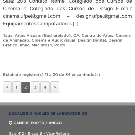
Sala: 203 Contato Nome: Colegiado dos Cursos de
Cinema e Colegiado dos Cursos de Design E-mail:
cinema.ufpel@gmail.com – design.ufpel@gmail.com
Equipamentos Computadores […]
Tags:
Artes Visuais (Bacharelado)
,
CA
,
Centro de Artes
,
Cinema
de Animação
,
Cinema e Audiovisual
,
Design Digital
,
Design
Gráfico
,
Imac
,
Macintosh
,
Porto
.
Exibindo registro(s) 11 a 20 de 34 encontrado(s).
<
1
2
3
4
>
LOCALIZE O NÚCLEO DE LABORATÓRIOS
CAMPUS PORTO / ANGLO
Sala 412 - Bloco B - Vice-Reitoria