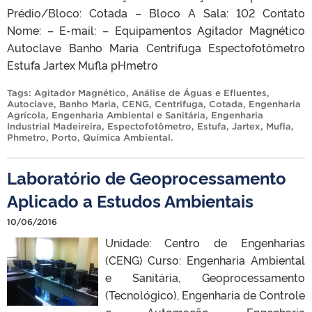
Prédio/Bloco: Cotada – Bloco A Sala: 102 Contato
Nome: – E-mail: – Equipamentos Agitador Magnético
Autoclave Banho Maria Centrifuga Espectofotômetro
Estufa Jartex Mufla pHmetro
Tags:
Agitador Magnético
,
Análise de Águas e Efluentes
,
Autoclave
,
Banho Maria
,
CENG
,
Centrifuga
,
Cotada
,
Engenharia
Agrícola
,
Engenharia Ambiental e Sanitária
,
Engenharia
Industrial Madeireira
,
Espectofotômetro
,
Estufa
,
Jartex
,
Mufla
,
Phmetro
,
Porto
,
Química Ambiental
.
Laboratório de Geoprocessamento
Aplicado a Estudos Ambientais
10/06/2016
Unidade: Centro de Engenharias
(CENG) Curso: Engenharia Ambiental
e Sanitária, Geoprocessamento
(Tecnológico), Engenharia de Controle
e Automação, Engenharia