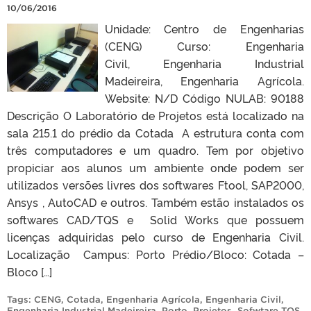
10/06/2016
Unidade: Centro de Engenharias
(CENG) Curso: Engenharia
Civil, Engenharia Industrial
Madeireira, Engenharia Agrícola.
Website: N/D Código NULAB: 90188
Descrição O Laboratório de Projetos está localizado na
sala 215.1 do prédio da Cotada A estrutura conta com
três computadores e um quadro. Tem por objetivo
propiciar aos alunos um ambiente onde podem ser
utilizados versões livres dos softwares Ftool, SAP2000,
Ansys , AutoCAD e outros. Também estão instalados os
softwares CAD/TQS e Solid Works que possuem
licenças adquiridas pelo curso de Engenharia Civil.
Localização Campus: Porto Prédio/Bloco: Cotada –
Bloco […]
Tags:
CENG
,
Cotada
,
Engenharia Agrícola
,
Engenharia Civil
,
Engenharia Industrial Madeireira
,
Porto
,
Projetos
,
Sofwtare TQS
.