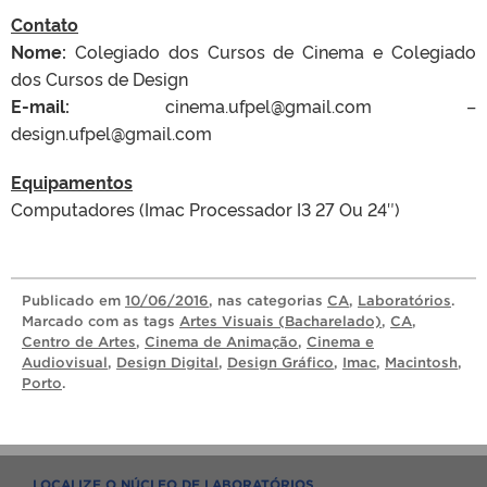
Contato
Nome:
Colegiado dos Cursos de Cinema e Colegiado
dos Cursos de Design
E-mail:
cinema.ufpel@gmail.com –
design.ufpel@gmail.com
Equipamentos
Computadores (Imac Processador I3 27 Ou 24″)
Publicado
em
10/06/2016
, nas categorias
CA
,
Laboratórios
.
Marcado com as tags
Artes Visuais (Bacharelado)
,
CA
,
Centro de Artes
,
Cinema de Animação
,
Cinema e
Audiovisual
,
Design Digital
,
Design Gráfico
,
Imac
,
Macintosh
,
Porto
.
LOCALIZE O NÚCLEO DE LABORATÓRIOS