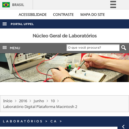
BRASIL
Simplifique!
ACESSIBILIDADE
CONTRASTE
MAPA DO SITE
Comunica BR
PORTAL UFPEL
Participe
ACESSO À INFORMAÇÃO
Núcleo Geral de Laboratórios
Acesso à informação
AUDITORIA
MENU
Legislação
COBALTO
Canais
CONCURSOS
EDITAIS
INTERNACIONAL
OUVIDORIA
Início
2016
Junho
10
PORTARIAS
Laboratório Digital Plataforma Macintosh 2
TELEFONES
LABORATÓRIOS
>
CA
>