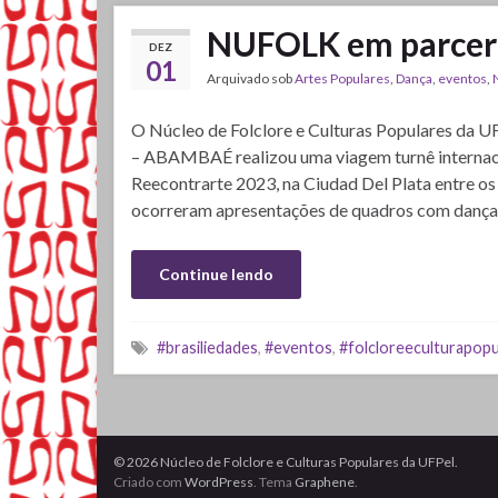
NUFOLK em parcer
DEZ
01
Arquivado sob
Artes Populares
,
Dança
,
eventos
,
O Núcleo de Folclore e Culturas Populares da U
– ABAMBAÉ realizou uma viagem turnê internaci
Reecontrarte 2023, na Ciudad Del Plata entre os
ocorreram apresentações de quadros com danças 
Continue lendo
#brasiliedades
,
#eventos
,
#folcloreeculturapopu
© 2026 Núcleo de Folclore e Culturas Populares da UFPel.
Criado com
WordPress
. Tema
Graphene
.