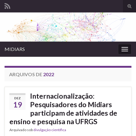
Alte
form
Search for:
de
pesq
MIDIARS
Alter
nave
ARQUIVOS DE
2022
Internacionalização:
DEZ
19
Pesquisadores do Midiars
participam de atividades de
ensino e pesquisa na UFRGS
Arquivado sob
divulgação científica