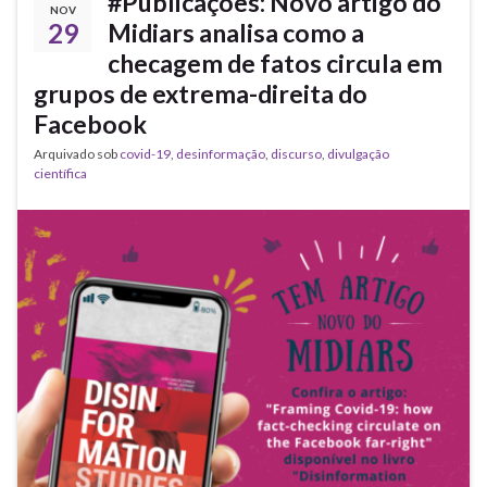
#Publicações: Novo artigo do
NOV
29
Midiars analisa como a
checagem de fatos circula em
grupos de extrema-direita do
Facebook
Arquivado sob
covid-19
,
desinformação
,
discurso
,
divulgação
científica