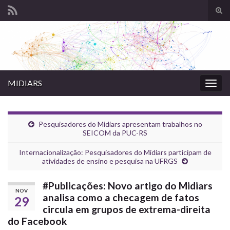
Alte
form
Search for:
de
pesq
MIDIARS
Alter
nave
Pesquisadores do Midiars apresentam trabalhos no
SEICOM da PUC-RS
Internacionalização: Pesquisadores do Midiars participam de
atividades de ensino e pesquisa na UFRGS
#Publicações: Novo artigo do Midiars
NOV
analisa como a checagem de fatos
29
circula em grupos de extrema-direita
do Facebook