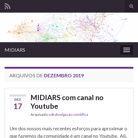
Alte
form
Search for:
de
pesq
MIDIARS
Alter
nave
ARQUIVOS DE
DEZEMBRO 2019
MIDIARS com canal no
DEZ
17
Youtube
Arquivado sob
divulgação científica
Um dos nossos mais recentes esforços para aproximar o
que fazemos da comunidade é um canal no Youtube. Ali,