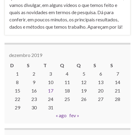
vamos divulgar, em alguns vídeos o que temos feito e
quais as novidades em termos de pesquisa. Dá para
conferir, em poucos minutos, os principais resultados,
dados e métodos que temos trabalho. Apareçam por lá!
dezembro 2019
D
S
T
Q
Q
S
S
1
2
3
4
5
6
7
8
9
10
11
12
13
14
15
16
17
18
19
20
21
22
23
24
25
26
27
28
29
30
31
« ago
fev »