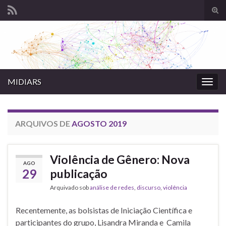
Alte
form
Search for:
de
pesq
MIDIARS
Alter
nave
ARQUIVOS DE
AGOSTO 2019
Violência de Gênero: Nova
AGO
29
publicação
Arquivado sob
análise de redes
,
discurso
,
violência
Recentemente, as bolsistas de Iniciação Científica e
participantes do grupo, Lisandra Miranda e Camila