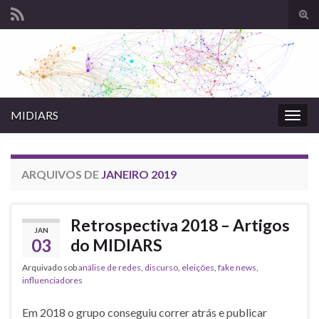
Alte
form
Search for:
de
pesq
MIDIARS
Alter
nave
ARQUIVOS DE
JANEIRO 2019
Retrospectiva 2018 – Artigos
JAN
03
do MIDIARS
Arquivado sob
análise de redes
,
discurso
,
eleições
,
fake news
,
influenciadores
Em 2018 o grupo conseguiu correr atrás e publicar