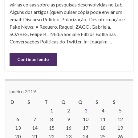
várias coisas sobre as pesquisas desenvolvidas no Lab.
Alguns dos artigos (quem quiser cópia pode enviar um
email: Discurso Político, Polarização, Desinformação e
Fake News: • Recuero, Raquel; ZAGO, Gabriela,
SOARES, Felipe B. . Mídia Social e Filtros Bolha nas
Conversações Políticas do Twitter. In: Joaquim …
Continue lendo
janeiro 2019
D
S
T
Q
Q
S
S
1
2
3
4
5
6
7
8
9
10
11
12
13
14
15
16
17
18
19
20
21
22
23
24
25
26