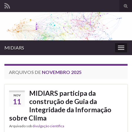
Alte
form
Search for:
de
pesq
MIDIARS
Alter
nave
ARQUIVOS DE
NOVEMBRO 2025
MIDIARS participa da
NOV
11
construção de Guia da
Integridade da Informação
sobre Clima
Arquivado sob
divulgação científica