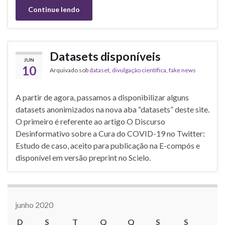
Continue lendo
Datasets disponíveis
JUN
10
Arquivado sob
dataset
,
divulgação científica
,
fake news
A partir de agora, passamos a disponibilizar alguns
datasets anonimizados na nova aba “datasets” deste site.
O primeiro é referente ao artigo O Discurso
Desinformativo sobre a Cura do COVID-19 no Twitter:
Estudo de caso, aceito para publicação na E-compós e
disponível em versão preprint no Scielo.
junho 2020
D
S
T
Q
Q
S
S