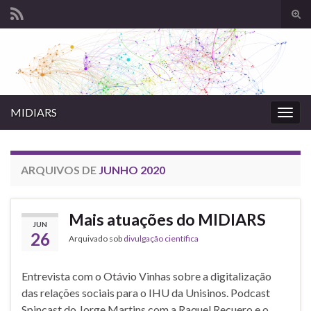
Alte
form
Search for:
de
pesq
MIDIARS
Alter
nave
ARQUIVOS DE
JUNHO 2020
Mais atuações do MIDIARS
JUN
26
Arquivado sob
divulgação científica
Entrevista com o Otávio Vinhas sobre a digitalização
das relações sociais para o IHU da Unisinos. Podcast
Spincast do Jorge Martins com a Raquel Recuero e o