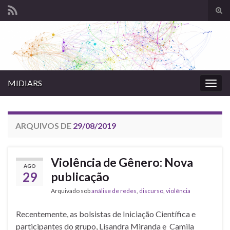
Alte
form
Search for:
de
pesq
MIDIARS
Alter
nave
ARQUIVOS DE
29/08/2019
Violência de Gênero: Nova
AGO
29
publicação
Arquivado sob
análise de redes
,
discurso
,
violência
Recentemente, as bolsistas de Iniciação Científica e
participantes do grupo, Lisandra Miranda e Camila