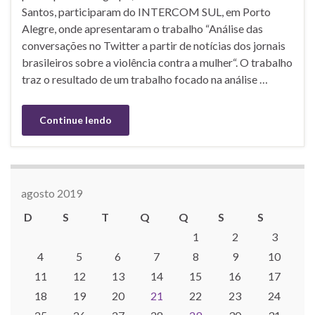
Santos, participaram do INTERCOM SUL, em Porto
Alegre, onde apresentaram o trabalho “Análise das
conversações no Twitter a partir de notícias dos jornais
brasileiros sobre a violência contra a mulher“. O trabalho
traz o resultado de um trabalho focado na análise …
Continue lendo
agosto 2019
D
S
T
Q
Q
S
S
1
2
3
4
5
6
7
8
9
10
11
12
13
14
15
16
17
18
19
20
21
22
23
24