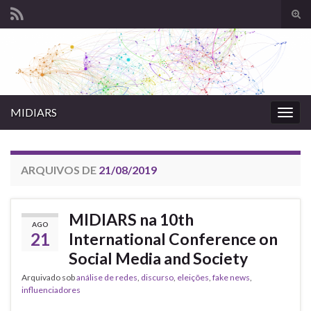
Alte
form
Search for:
de
pesq
MIDIARS
Alter
nave
ARQUIVOS DE
21/08/2019
MIDIARS na 10th
AGO
21
International Conference on
Social Media and Society
Arquivado sob
análise de redes
,
discurso
,
eleições
,
fake news
,
influenciadores