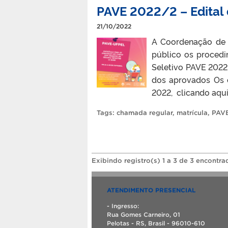
PAVE 2022/2 – Edital 
21/10/2022
A Coordenação de R
público os proced
Seletivo PAVE 2022
dos aprovados Os c
2022, clicando aqui
Tags:
chamada regular
,
matrícula
,
PAVE
Exibindo registro(s) 1 a 3 de 3 encontra
ATENDIMENTO PRESENCIAL
- Ingresso:
Rua Gomes Carneiro, 01
Pelotas - RS, Brasil - 96010-610