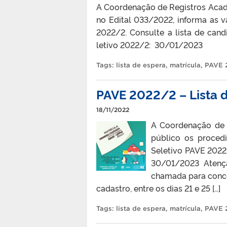
A Coordenação de Registros Acadê
no Edital 033/2022, informa as 
2022/2. Consulte a lista de can
letivo 2022/2: 30/01/2023
Tags:
lista de espera
,
matrícula
,
PAVE 
PAVE 2022/2 – Lista 
18/11/2022
A Coordenação de R
público os proced
Seletivo PAVE 2022
30/01/2023 Atenç
chamada para concor
cadastro, entre os dias 21 e 25 […]
Tags:
lista de espera
,
matrícula
,
PAVE 