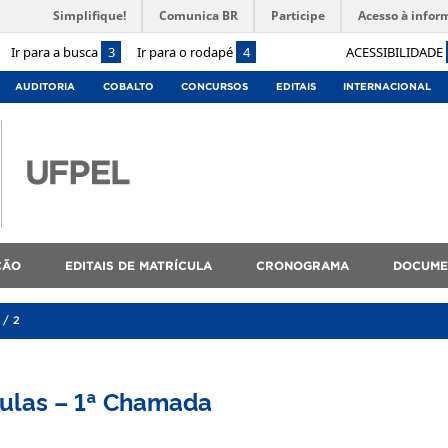
Simplifique!
Comunica BR
Participe
Acesso à infor
Ir para a busca
3
Ir para o rodapé
4
ACESSIBILIDADE
AUDITORIA
COBALTO
CONCURSOS
EDITAIS
INTERNACIONAL
ÇÃO
EDITAIS DE MATRÍCULA
CRONOGRAMA
DOCUME
2/2
ulas – 1ª Chamada