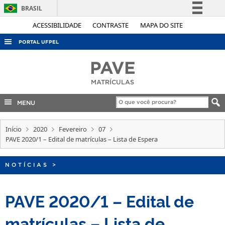
BRASIL
Simplifique!
ACESSIBILIDADE
CONTRASTE
MAPA DO SITE
Comunica BR
PORTAL UFPEL
Participe
ACESSO À INFORMAÇÃO
PAVE
Acesso à informação
AUDITORIA
MATRÍCULAS
Legislação
COBALTO
Canais
MENU
CONCURSOS
Início
EDITAIS
2020
Fevereiro
07
PAVE 2020/1 – Edital de matrículas – Lista de Espera
INTERNACIONAL
OUVIDORIA
NOTÍCIAS
>
PORTARIAS
PAVE 2020/1 – Edital de
TELEFONES
matrículas – Lista de