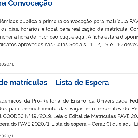
ira Convocação
micos publica a primeira convocação para matrícula PAVE
 os dias, horários e local para realização da matrícula: 
cher a ficha de inscrição clique aqui. A ficha estará disp
idatos aprovados nas Cotas Sociais L1, L2, L9 e L10 deverã
2020/1
.
de matrículas – Lista de Espera
dêmicos da Pró-Reitoria de Ensino da Universidade Fede
dos para preenchimento das vagas remanescentes do Pro
l COODEC N° 19/2019. Leia o Edital de Matrículas PAVE 202
era do PAVE 2020/1: Lista de espera – Geral: Clique aqui Li
2020/1
.