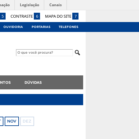
mação
Legislação
Canais
5
CONTRASTE
6
MAPA DO SITE
7
OUVIDORIA
PORTARIAS
TELEFONES
NTOS
DÚVIDAS
T
NOV
DEZ