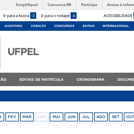
Simplifique!
Comunica BR
Participe
Acesso à infor
Ir para a busca
3
Ir para o rodapé
4
ACESSIBILIDADE
AUDITORIA
COBALTO
CONCURSOS
EDITAIS
INTERNACIONAL
ÇÃO
EDITAIS DE MATRÍCULA
CRONOGRAMA
DOCUME
N
FEV
MAR
ABR
MAI
JUN
JUL
AGO
SET
OU