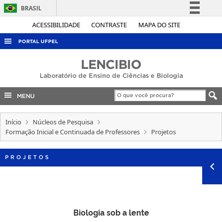
BRASIL
Simplifique!
ACESSIBILIDADE
CONTRASTE
MAPA DO SITE
Comunica BR
PORTAL UFPEL
Participe
ACESSO À INFORMAÇÃO
LENCIBIO
Acesso à informação
Laboratório de Ensino de Ciências e Biologia
AUDITORIA
Legislação
COBALTO
MENU
Canais
CONCURSOS
Início
Núcleos de Pesquisa
EDITAIS
Formação Inicial e Continuada de Professores
Projetos
INTERNACIONAL
PROJETOS
OUVIDORIA
PORTARIAS
TELEFONES
Biologia sob a lente