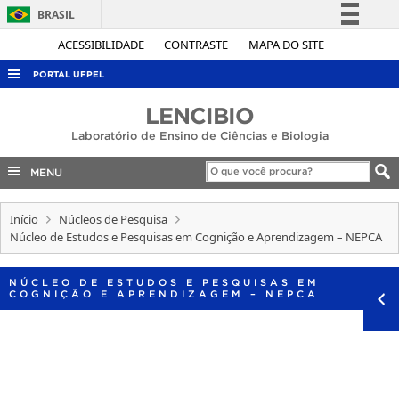
BRASIL
Simplifique!
ACESSIBILIDADE
CONTRASTE
MAPA DO SITE
Comunica BR
PORTAL UFPEL
Participe
ACESSO À INFORMAÇÃO
LENCIBIO
Acesso à informação
Laboratório de Ensino de Ciências e Biologia
AUDITORIA
Legislação
COBALTO
MENU
Canais
CONCURSOS
Início
Núcleos de Pesquisa
EDITAIS
Núcleo de Estudos e Pesquisas em Cognição e Aprendizagem – NEPCA
INTERNACIONAL
NÚCLEO DE ESTUDOS E PESQUISAS EM
OUVIDORIA
COGNIÇÃO E APRENDIZAGEM – NEPCA
PORTARIAS
TELEFONES