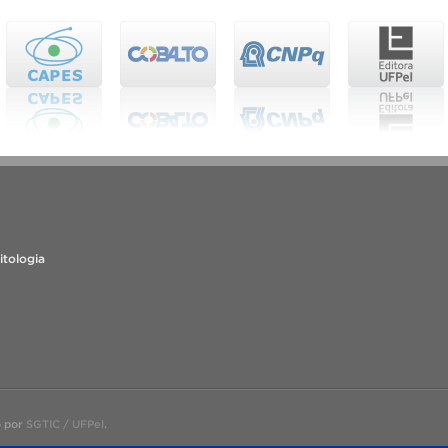
itologia
o por
SGTIC / UFPel
.