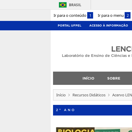
BRASIL
Ir para o conteúdo
1
Ir para o menu
2
PORTAL UFPEL
ACESSO À INFORMAÇÃO
LENC
Laboratório de Ensino de Ciências e 
INÍCIO
SOBRE
Início
Recursos Didáticos
Acervo LE
2° ANO