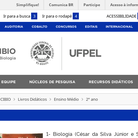
Simplifique!
Comunica BR
Participe
Acesso à infor
Ir para a busca
3
Ir para o rodapé
4
ACESSIBILIDADE
AUDITORIA
COBALTO
CONCURSOS
EDITAIS
INTERNACIONAL
IBIO
Biologia
EQUIPE
NÚCLEOS DE PESQUISA
RECURSOS DIDÁTICOS
NCIBIO
Livros Didáticos
Ensino Médio
2° ano
1- Biologia (César da Silva Júnior e 