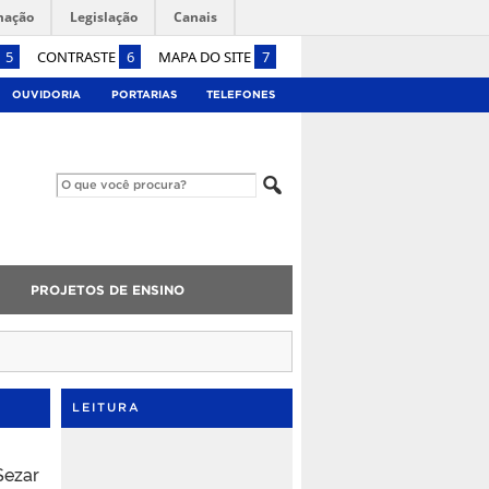
mação
Legislação
Canais
5
CONTRASTE
6
MAPA DO SITE
7
OUVIDORIA
PORTARIAS
TELEFONES
PROJETOS DE ENSINO
LEITURA
Sezar