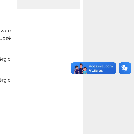
iva e
 José
érgio
érgio