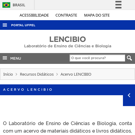
BRASIL
Simplifique!
ACESSIBILIDADE
CONTRASTE
MAPA DO SITE
Comunica BR
PORTAL UFPEL
Participe
ACESSO À INFORMAÇÃO
LENCIBIO
Acesso à informação
Laboratório de Ensino de Ciências e Biologia
AUDITORIA
Legislação
COBALTO
MENU
Canais
CONCURSOS
Início
Recursos Didáticos
Acervo LENCIBIO
EDITAIS
INTERNACIONAL
ACERVO LENCIBIO
OUVIDORIA
PORTARIAS
TELEFONES
O Laboratório de Ensino de Ciências e Biologia, conta
com um acervo de materiais didáticos e livros didáticos,