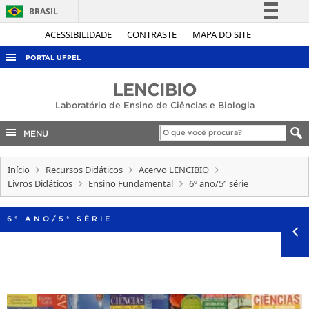
BRASIL
Simplifique!
ACESSIBILIDADE
CONTRASTE
MAPA DO SITE
Comunica BR
PORTAL UFPEL
Participe
ACESSO À INFORMAÇÃO
LENCIBIO
Acesso à informação
Laboratório de Ensino de Ciências e Biologia
AUDITORIA
Legislação
COBALTO
MENU
Canais
CONCURSOS
Início
Recursos Didáticos
Acervo LENCIBIO
EDITAIS
Livros Didáticos
Ensino Fundamental
6º ano/5ª série
INTERNACIONAL
6º ANO/5ª SÉRIE
OUVIDORIA
PORTARIAS
TELEFONES