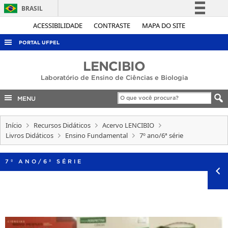
BRASIL
Simplifique!
ACESSIBILIDADE
CONTRASTE
MAPA DO SITE
Comunica BR
PORTAL UFPEL
Participe
ACESSO À INFORMAÇÃO
LENCIBIO
Acesso à informação
Laboratório de Ensino de Ciências e Biologia
AUDITORIA
Legislação
COBALTO
MENU
Canais
CONCURSOS
Início
Recursos Didáticos
Acervo LENCIBIO
EDITAIS
Livros Didáticos
Ensino Fundamental
7º ano/6ª série
INTERNACIONAL
7º ANO/6ª SÉRIE
OUVIDORIA
PORTARIAS
TELEFONES