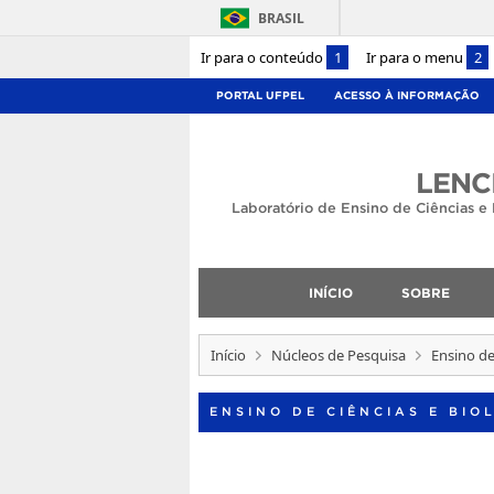
BRASIL
Ir para o conteúdo
1
Ir para o menu
2
PORTAL UFPEL
ACESSO À INFORMAÇÃO
LENC
Laboratório de Ensino de Ciências e 
INÍCIO
SOBRE
Início
Núcleos de Pesquisa
Ensino de
ENSINO DE CIÊNCIAS E BIO