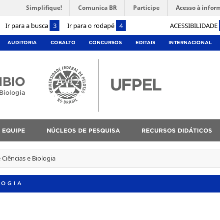
Simplifique!
Comunica BR
Participe
Acesso à infor
Ir para a busca
3
Ir para o rodapé
4
ACESSIBILIDADE
AUDITORIA
COBALTO
CONCURSOS
EDITAIS
INTERNACIONAL
IBIO
Biologia
EQUIPE
NÚCLEOS DE PESQUISA
RECURSOS DIDÁTICOS
 Ciências e Biologia
LOGIA