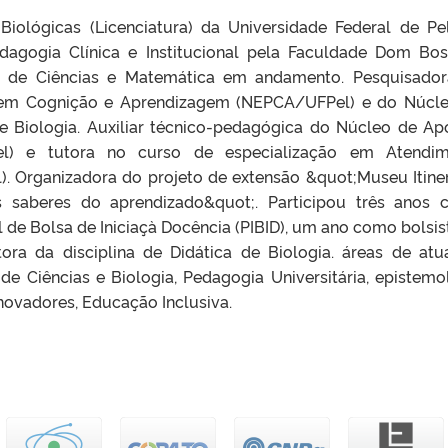
iológicas (Licenciatura) da Universidade Federal de Pe
edagogia Clínica e Institucional pela Faculdade Dom Bo
no de Ciências e Matemática em andamento. Pesquisado
 em Cognição e Aprendizagem (NEPCA/UFPel) e do Núcl
e Biologia. Auxiliar técnico-pedagógica do Núcleo de Ap
Pel) e tutora no curso de especialização em Atendi
). Organizadora do projeto de extensão &quot;Museu Itine
os saberes do aprendizado&quot;. Participou três anos
l de Bolsa de Iniciaçà Docência (PIBID), um ano como bolsis
a da disciplina de Didática de Biologia. áreas de atu
de Ciências e Biologia, Pedagogia Universitária, epistemo
inovadores, Educação Inclusiva.