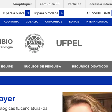
Simplifique!
Comunica BR
Participe
Acesso à infor
Ir para a busca
3
Ir para o rodapé
4
ACESSIBILIDADE
AUDITORIA
COBALTO
CONCURSOS
EDITAIS
INTERNACIONAL
IBIO
Biologia
EQUIPE
NÚCLEOS DE PESQUISA
RECURSOS DIDÁTICOS
ayer
lógicas (Licenciatura) da