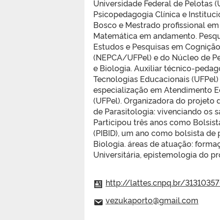
Universidade Federal de Pelotas (
Psicopedagogia Clínica e Institu
Bosco e Mestrado profissional em 
Matemática em andamento. Pesqu
Estudos e Pesquisas em Cogniçã
(NEPCA/UFPel) e do Núcleo de Pe
e Biologia. Auxiliar técnico-peda
Tecnologias Educacionais (UFPel) 
especialização em Atendimento E
(UFPel). Organizadora do projeto 
de Parasitologia: vivenciando os 
Participou três anos como Bolsist
(PIBID), um ano como bolsista de 
Biologia. áreas de atuação: forma
Universitária, epistemologia do pr
http://lattes.cnpq.br/313103
vezukaporto@gmail.com