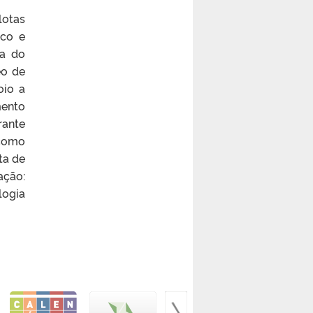
lotas
sco e
ra do
eo de
oio a
mento
rante
 como
ta de
ação:
logia