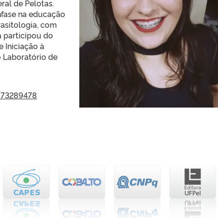
ral de Pelotas.
nfase na educação
asitologia, com
á participou do
 Iniciação à
 Laboratório de
1973289478