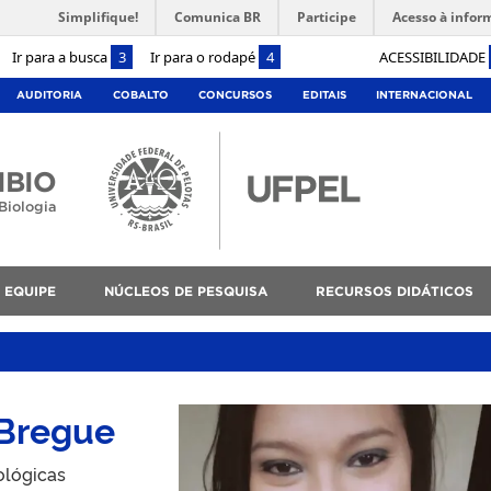
Simplifique!
Comunica BR
Participe
Acesso à infor
Ir para a busca
3
Ir para o rodapé
4
ACESSIBILIDADE
AUDITORIA
COBALTO
CONCURSOS
EDITAIS
INTERNACIONAL
IBIO
Biologia
EQUIPE
NÚCLEOS DE PESQUISA
RECURSOS DIDÁTICOS
 Bregue
ológicas