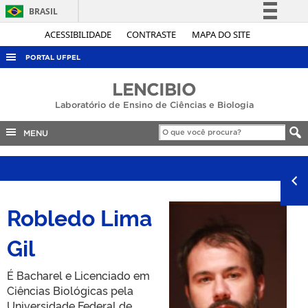
BRASIL
Simplifique!
ACESSIBILIDADE
CONTRASTE
MAPA DO SITE
Comunica BR
PORTAL UFPEL
Participe
ACESSO À INFORMAÇÃO
LENCIBIO
Acesso à informação
Laboratório de Ensino de Ciências e Biologia
AUDITORIA
Legislação
COBALTO
MENU
Canais
CONCURSOS
EDITAIS
INTERNACIONAL
Robledo Lima
OUVIDORIA
Gil
PORTARIAS
TELEFONES
É Bacharel e Licenciado em
Ciências Biológicas pela
Universidade Federal de