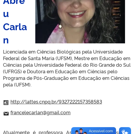
u
Carla
n
Licenciada em Ciências Biológicas pela Universidade
Federal de Santa Maria (UFSM), Mestre em Educação em
Ciências pela Universidade Federal do Rio Grande do Sul
(UFRGS) e Doutora em Educação em Ciências pelo
Programa de Pós-Graduação em Educação em Ciências
pela (UFSM).
http://lattes.cnpq.br/9327222157358583
francelecarlan@gmail.com
Atualmente é professora Assistente da Universidade