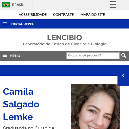
BRASIL
Simplifique!
ACESSIBILIDADE
CONTRASTE
MAPA DO SITE
Comunica BR
PORTAL UFPEL
Participe
ACESSO À INFORMAÇÃO
LENCIBIO
Acesso à informação
Laboratório de Ensino de Ciências e Biologia
AUDITORIA
Legislação
COBALTO
MENU
Canais
CONCURSOS
EDITAIS
INTERNACIONAL
Camila
OUVIDORIA
Salgado
PORTARIAS
Lemke
TELEFONES
Graduanda no Curso de