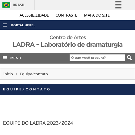
BRASIL
Simplifique!
ACESSIBILIDADE
CONTRASTE
MAPA DO SITE
Comunica BR
PORTAL UFPEL
Participe
ACESSO À INFORMAÇÃO
Centro de Artes
Acesso à informação
LADRA – Laboratório de dramaturgia
AUDITORIA
Legislação
COBALTO
MENU
Canais
CONCURSOS
Início
Equipe/contato
EDITAIS
INTERNACIONAL
EQUIPE/CONTATO
OUVIDORIA
PORTARIAS
TELEFONES
EQUIPE DO LADRA 2023/2024