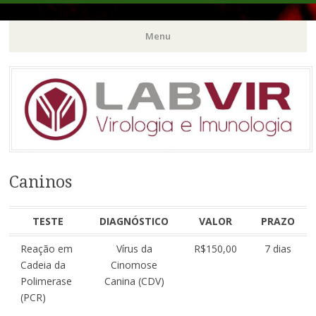
Menu
Pular
para
o
conteúdo
Caninos
TESTE
DIAGNÓSTICO
VALOR
PRAZO
Reação em
Vírus da
R$150,00
7 dias
Cadeia da
Cinomose
Polimerase
Canina (CDV)
(PCR)